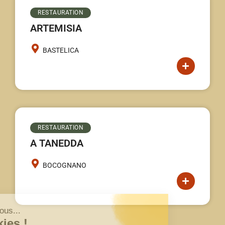
RESTAURATION
ARTEMISIA
BASTELICA
RESTAURATION
A TANEDDA
BOCOGNANO
ut c'est nous...
s Cookies !