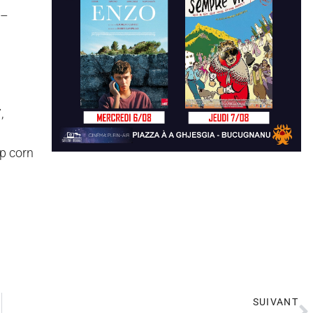
 –
,
op corn
SUIVANT