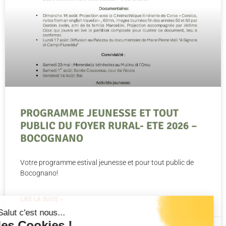
PROGRAMME JEUNESSE ET TOUT
PUBLIC DU FOYER RURAL- ETE 2026 –
BOCOGNANO
Votre programme estival jeunesse et pour tout public de
Bocognano!
LIRE LA SUITE »
Salut c'est nous...
les Cookies !