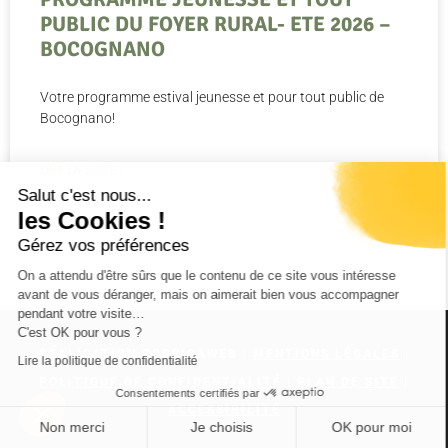
PUBLIC DU FOYER RURAL- ETE 2026 –
BOCOGNANO
Votre programme estival jeunesse et pour tout public de
Bocognano!
LIRE LA SUITE »
Salut c'est nous...
les Cookies !
24 juillet 2026
Gérez vos préférences
On a attendu d'être sûrs que le contenu de ce site vous intéresse
avant de vous déranger, mais on aimerait bien vous accompagner
pendant votre visite…
C'est OK pour vous ?
RÉALISATION CORSICAWEB |
MENTIONS LÉGALES
|
Lire la politique de confidentialité
POLITIQUE DE CONFIDENTIALITÉ
|
PLAN DE SITE
|
Consentements certifiés par
ACCESSIBILITÉ
Non merci
Je choisis
OK pour moi