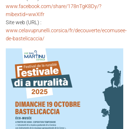
www.facebook.com/share/178nTgK8Dy/?
mibextid=wwXIfr
Site web (URL) :
www.celavuprunelli.corsica/fr/decouverte/ecomusee-
de-bastelicaccia/