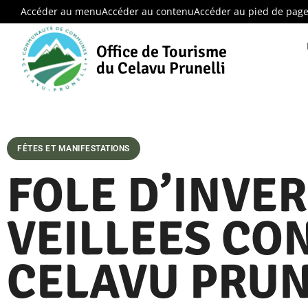
Accéder au menu
Accéder au contenu
Accéder au pied de pag
Office de Tourisme
du Celavu Prunelli
FÊTES ET MANIFESTATIONS
FOLE D’INVER
VEILLEES CO
CELAVU PRUN