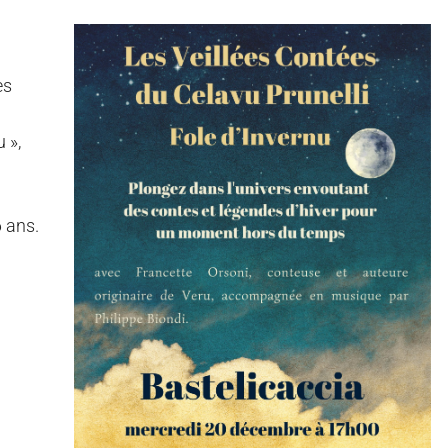
es
 »,
 ans.