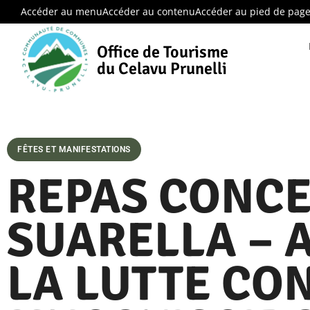
Accéder au menu
Accéder au contenu
Accéder au pied de pag
Office de Tourisme
du Celavu Prunelli
FÊTES ET MANIFESTATIONS
REPAS CONCE
SUARELLA – A
LA LUTTE CO