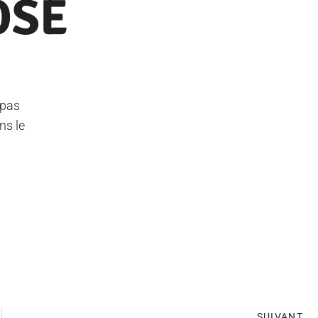
OSE
epas
ns le
SUIVANT