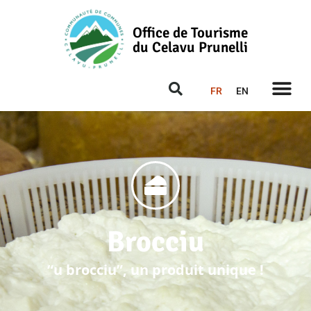
Office de Tourisme
du Celavu Prunelli
FR
EN
Brocciu
“u brocciu”, un produit unique !