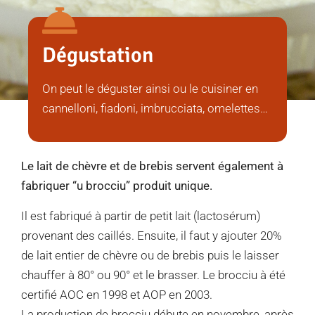
Dégustation
On peut le déguster ainsi ou le cuisiner en
cannelloni, fiadoni, imbrucciata, omelettes…
Le lait de chèvre et de brebis servent également à
fabriquer “u brocciu” produit unique.
Il est fabriqué à partir de petit lait (lactosérum)
provenant des caillés. Ensuite, il faut y ajouter 20%
de lait entier de chèvre ou de brebis puis le laisser
chauffer à 80° ou 90° et le brasser. Le brocciu à été
certifié AOC en 1998 et AOP en 2003.
La production de brocciu débute en novembre, après