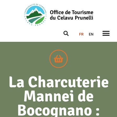
Office de Tourisme
du Celavu Prunelli
FR
EN
La Charcuterie
Mannei de
Bocognano :