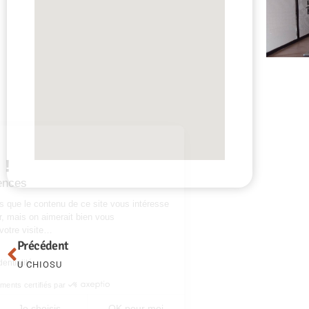
Salut c'est nous...
les Cookies !
Gérez vos préférences
On a attendu d'être sûrs que le contenu de ce site vous intéresse
avant de vous déranger, mais on aimerait bien vous
accompagner pendant votre visite…
C'est OK pour vous ?
Précédent
Lire la politique de confidentialité
U CHIOSU
Consentements certifiés par
Non merci
Je choisis
OK pour moi