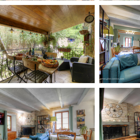
ICHE=O&INSTANCE=gites20&