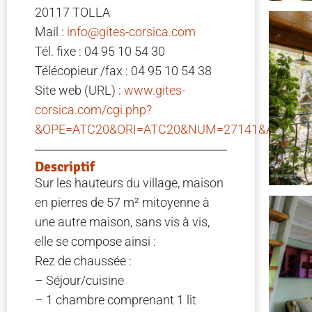
20117 TOLLA
Mail :
info@gites-corsica.com
Tél. fixe : 04 95 10 54 30
Télécopieur /fax : 04 95 10 54 38
Site web (URL) :
www.gites-
corsica.com/cgi.php?
&OPE=ATC20&ORI=ATC20&NUM=27141&ACC=G&F
Descriptif
Sur les hauteurs du village, maison
en pierres de 57 m² mitoyenne à
une autre maison, sans vis à vis,
elle se compose ainsi :
Rez de chaussée :
– Séjour/cuisine
– 1 chambre comprenant 1 lit