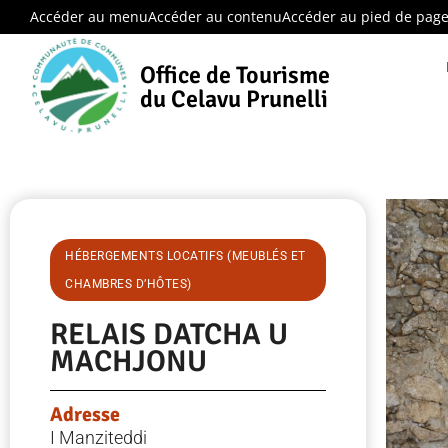
Accéder au menu
Accéder au contenu
Accéder au pied de pag
Office de Tourisme
du Celavu Prunelli
HÉBERGEMENTS LOCATIFS (MEUBLÉS ET
CHAMBRES D’HÔTES)
RELAIS DATCHA U
MACHJONU
Adresse
I Manziteddi