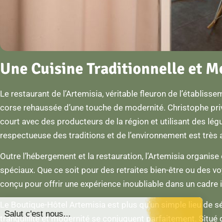
Une Cuisine Traditionnelle et 
Le restaurant de l’Artemisia, véritable fleuron de l’établisse
corse rehaussée d’une touche de modernité. Christophe privil
court avec des producteurs de la région et utilisant des lé
respectueuse des traditions et de l’environnement est très 
Outre l’hébergement et la restauration, l’Artemisia organis
spéciaux. Que ce soit pour des retraites bien-être ou des 
conçu pour offrir une expérience inoubliable dans un cadre i
Le Boutique-Hôtel Artemisia est plus qu’un simple lieu de séj
Salut c'est nous...
tranquillité et modernité se conjuguent parfaitement. Situé d