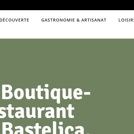
e
DÉCOUVERTE
GASTRONOMIE & ARTISANAT
LOISIR
 Boutique-
staurant
 Bastelica,