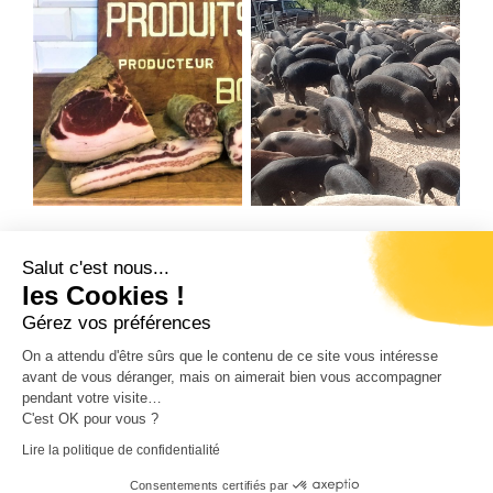
Salut c'est nous...
Précédent
Suivant
les Cookies !
U PORCU SANU – CHARCUTERIE LUCIANI
CHARCUTERIE MARCAGGI
Gérez vos préférences
On a attendu d'être sûrs que le contenu de ce site vous intéresse
avant de vous déranger, mais on aimerait bien vous accompagner
pendant votre visite…
C'est OK pour vous ?
RÉALISATION CORSICAWEB |
MENTIONS LÉGALES
|
Lire la politique de confidentialité
POLITIQUE DE CONFIDENTIALITÉ
|
PLAN DE SITE
|
Consentements certifiés par