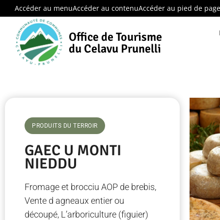
Accéder au menu
Accéder au contenu
Accéder au pied de pag
Office de Tourisme
du Celavu Prunelli
PRODUITS DU TERROIR
GAEC U MONTI
NIEDDU
Fromage et brocciu AOP de brebis,
Vente d agneaux entier ou
découpé, L’arboriculture (figuier)