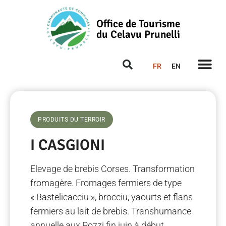
Office de Tourisme
du Celavu Prunelli
FR
EN
PRODUITS DU TERROIR
I CASGIONI
Elevage de brebis Corses. Transformation
fromagère. Fromages fermiers de type
« Bastelicacciu », brocciu, yaourts et flans
fermiers au lait de brebis. Transhumance
annuelle aux Pozzi fin juin à début