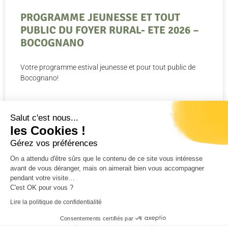
PROGRAMME JEUNESSE ET TOUT
PUBLIC DU FOYER RURAL- ETE 2026 –
BOCOGNANO
Votre programme estival jeunesse et pour tout public de
Bocognano!
LIRE LA SUITE »
Salut c'est nous...
les Cookies !
24 juillet 2026
Gérez vos préférences
On a attendu d'être sûrs que le contenu de ce site vous intéresse
avant de vous déranger, mais on aimerait bien vous accompagner
pendant votre visite…
C'est OK pour vous ?
RÉALISATION CORSICAWEB |
MENTIONS LÉGALES
|
Lire la politique de confidentialité
POLITIQUE DE CONFIDENTIALITÉ
|
PLAN DE SITE
|
Consentements certifiés par
ACCESSIBILITÉ