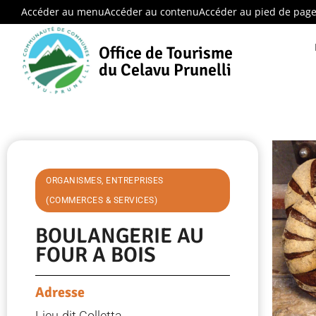
Accéder au menu
Accéder au contenu
Accéder au pied de pag
Office de Tourisme
du Celavu Prunelli
ORGANISMES, ENTREPRISES
(COMMERCES & SERVICES)
BOULANGERIE AU
FOUR A BOIS
Adresse
Lieu-dit Colletta