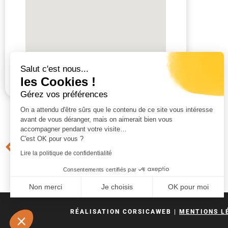
Salut c'est nous...
les Cookies !
Gérez vos préférences
On a attendu d'être sûrs que le contenu de ce site vous intéresse
avant de vous déranger, mais on aimerait bien vous
accompagner pendant votre visite…
C'est OK pour vous ?
Précédent
Lire la politique de confidentialité
BOULANGERIE AU FOUR A BOIS
Consentements certifiés par
Non merci
Je choisis
OK pour moi
Plateforme de Gestion du Consentement : Personnali
Axeptio consent
RÉALISATION CORSICAWEB |
MENTIONS L
Notre plateforme vous permet d'adapter et de gérer vo