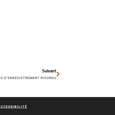
Suivant
IO D’ENREGISTREMENT RICORDU
ACCESSIBILITÉ
formité avec les réglementations. Personnalisez vos préf