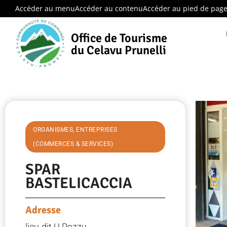
Accéder au menu
Accéder au contenu
Accéder au pied de pag
Office de Tourisme
du Celavu Prunelli
ORGANISMES, ENTREPRISES
(COMMERCES & SERVICES)
SPAR
BASTELICACCIA
Adresse
lieu-dit U Pozzu