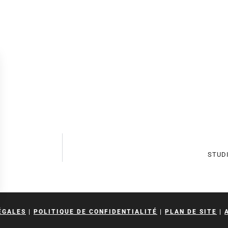
STUD
sez vos Options
ÉGALES
|
POLITIQUE DE CONFIDENTIALITÉ
|
PLAN DE SITE
|
s paramètres de confidentialité, en garantissant la con