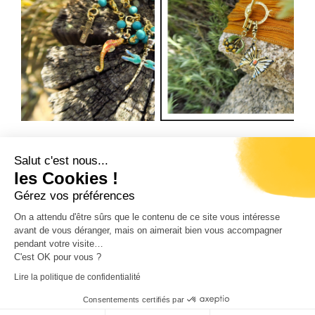
Salut c'est nous...
Suivant
les Cookies !
A STAZZONA DI VIGNOLA
Gérez vos préférences
On a attendu d'être sûrs que le contenu de ce site vous intéresse
avant de vous déranger, mais on aimerait bien vous accompagner
pendant votre visite…
C'est OK pour vous ?
RÉALISATION CORSICAWEB |
MENTIONS LÉGALES
|
Lire la politique de confidentialité
POLITIQUE DE CONFIDENTIALITÉ
|
PLAN DE SITE
|
Consentements certifiés par
ACCESSIBILITÉ