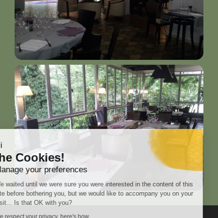
Hi
the Cookies!
Manage your preferences
We waited until we were sure you were interested in the content of this
site before bothering you, but we would like to accompany you on your
visit... Is that OK with you?
We respect your privacy, here's how.