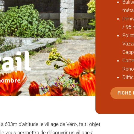
Balis
méta
Déni
/-95
Point
Vazza
ail
Capp
Cart
Reno
Diffi
 nombre
FICHE
33m d’altitude le village de Véro, fait l’objet
le vous permettra de découvrir un village à