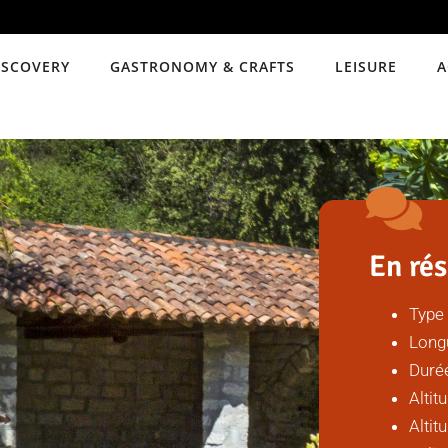
ISCOVERY
GASTRONOMY & CRAFTS
LEISURE
A
En ré
Type
Longu
Duré
Altit
Altit