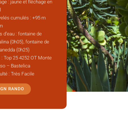
age : jaune et fléchage en
l
velés cumulés : +95 m
 m
s d’eau : fontaine de
lina (0h05), fontaine de
anedda (0h25)
e : Top 25 4252 OT Monte
so – Bastelica
culté : Très Facile
 IGN RANDO