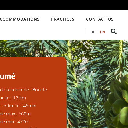
CCOMMODATIONS
PRACTICES
CONTACT US
FR
EN
sumé
 de randonnée : Boucle
eur : 0,3 km
e estimée : 45min
ude max : 560m
ude min : 470m