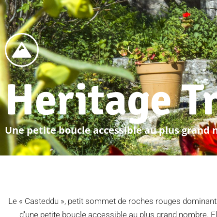
Heritage Tr
Une petite boucle accessible au plus grand
Le « Casteddu », petit sommet de roches rouges dominant à 6
d’une petite boucle accessible au plus grand nombre. El