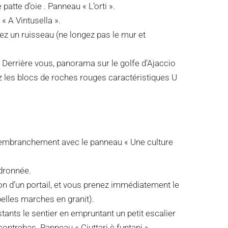
patte d’oie . Panneau « L’orti ».
« A Vintusella ».
ez un ruisseau (ne longez pas le mur et
. Derrière vous, panorama sur le golfe d’Ajaccio
ez les blocs de roches rouges caractéristiques U
 embranchement avec le panneau « Une culture
udronnée.
ion d’un portail, et vous prenez immédiatement le
belles marches en granit).
tants le sentier en empruntant un petit escalier
ontrebas. Panneau « Ciuttari è funtani ».