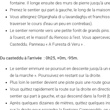
fontaine. Il longe ensuite des murs de pierre jusqu’à une 
Prenez le sentier qui part à gauche, le long de la maison 
Vous atteignez Ghjarghala di u lavandaghju et franchiss
traverser le cours d’eau un peu en contrebas).
Le sentier remonte vers une petite forêt de grands pins
à l’ouest, et le massif du Renoso à l’est. Vous apercev
Casteddu. Panneau « A Furesta di Veru » .
Du casteddu à l’arrivée : 0h25, +0m, -95m.
Le sentier emmuré se poursuit en descente jusqu’à un
de la marche ». Poursuivez en restant sur la droite.
Plus loin le sentier devient une piste puis une route go
Vous quittez rapidement la route sur la droite en direct
sentier qui part à gauche, et qui descend dans la forêt (
Après quelques dizaines de mètres, quittez quelques ins
sur la droite pour rejoindre la fontaine Cappanedda en c