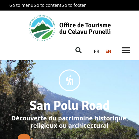
Go to menu
Go to content
Go to footer
Office de Tourisme
du Celavu Prunelli
FR
EN
San Polu Road
Découverte du patrimoine historique,
religieux ou architectural