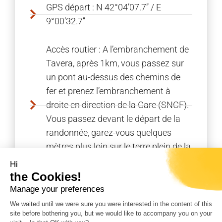
GPS départ : N 42°04’07.7’’ / E
9°00’32.7’’
Accès routier : A l’embranchement de
Tavera, après 1km, vous passez sur
un pont au-dessus des chemins de
fer et prenez l’embranchement à
droite en direction de la Gare (SNCF).
Vous passez devant le départ de la
randonnée, garez-vous quelques
mètres plus loin sur le terre plein de la
gare.
Hi
the Cookies!
Accès en train : Gare de Tavera
Manage your preferences
We waited until we were sure you were interested in the content of this
site before bothering you, but we would like to accompany you on your