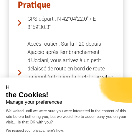
Pratique
GPS départ : N 42°04’22.0’’ / E
8°59’30.3’’
Accès routier : Sur la T20 depuis
Ajaccio après l’embranchement
d’Ucciani, vous arrivez à un petit
délaissé de route en bord de route
national (attention, la bretelle se situe
à la sortie d’un virage, soyez vigilant
Hi
une fois passée la rivière « U
the Cookies!
Lamaghju »).
Manage your preferences
We waited until we were sure you were interested in the content of this
site before bothering you, but we would like to accompany you on your
visit... Is that OK with you?
We respect your privacy, here's how.