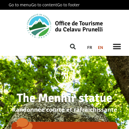
Go to menu
Go to content
Go to footer
Office de Tourisme
du Celavu Prunelli
FR
EN
The Menhir statue
Randonnée courte et rafraichissante