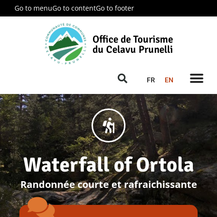
Go to menu
Go to content
Go to footer
Office de Tourisme
du Celavu Prunelli
FR
EN
Waterfall of Ortola
Randonnée courte et rafraichissante