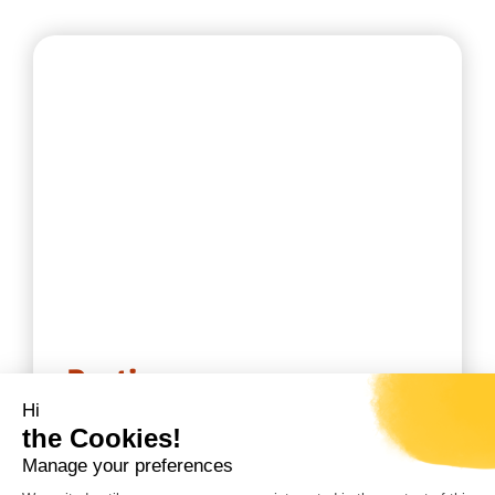
Pratique
Hi
GPS départ : N 42°01’25.2’’/ E
the Cookies!
9°04’13.4’’
Manage your preferences